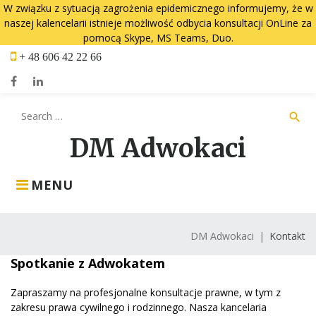
W związku z sytuacją zagrożenia epidemicznego informujemy, że w
naszej kalencelarii istnieje możliwość odbycia konsultacji OnLine za
pomocą Skype, MS Teams, Duo.
Skip
+ 48 606 42 22 66
to
content
Facebook
LinkedIn
Search
search
for:
DM Adwokaci
MENU
DM Adwokaci
|
Kontakt
Kontakt
Spotkanie z Adwokatem
Zapraszamy na profesjonalne konsultacje prawne, w tym z
zakresu prawa cywilnego i rodzinnego. Nasza kancelaria