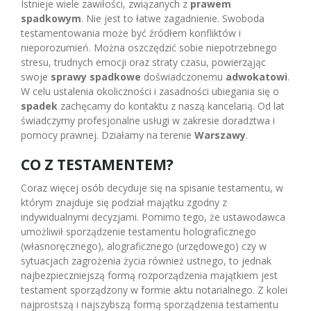
Istnieje wiele zawiłości, związanych z
prawem
spadkowym
. Nie jest to łatwe zagadnienie. Swoboda
testamentowania może być źródłem konfliktów i
nieporozumień. Można oszczędzić sobie niepotrzebnego
stresu, trudnych emocji oraz straty czasu, powierząjąc
swoje
sprawy spadkowe
doświadczonemu
adwokatowi
.
W celu ustalenia okoliczności i zasadności ubiegania się o
spadek
zachęcamy do kontaktu z naszą kancelarią. Od lat
świadczymy profesjonalne usługi w zakresie doradztwa i
pomocy prawnej. Działamy na terenie
Warszawy
.
CO Z TESTAMENTEM?
Coraz więcej osób decyduje się na spisanie testamentu, w
którym znajduje się podział majątku zgodny z
indywidualnymi decyzjami. Pomimo tego, że ustawodawca
umożliwił sporządzenie testamentu holograficznego
(własnoręcznego), alograficznego (urzędowego) czy w
sytuacjach zagrożenia życia również ustnego, to jednak
najbezpieczniejszą formą rozporządzenia majątkiem jest
testament sporządzony w formie aktu notarialnego. Z kolei
najprostszą i najszybszą formą sporządzenia testamentu