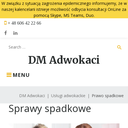
W związku z sytuacją zagrożenia epidemicznego informujemy, że w
naszej kalencelarii istnieje możliwość odbycia konsultacji OnLine za
pomocą Skype, MS Teams, Duo.
Skip
+ 48 606 42 22 66
to
content
Facebook
LinkedIn
Search
search
for:
DM Adwokaci
MENU
DM Adwokaci
|
Usługi adwokackie
|
Prawo spadkowe
Prawo
Sprawy spadkowe
spadkowe