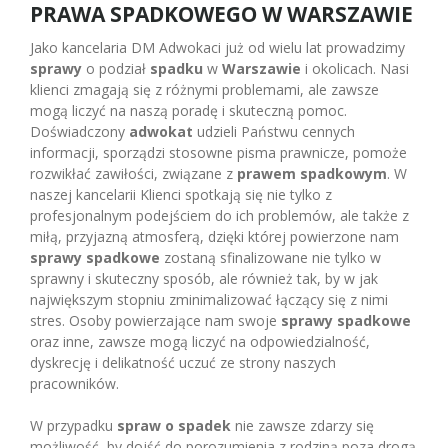
PRAWA SPADKOWEGO W WARSZAWIE
Jako kancelaria DM Adwokaci już od wielu lat prowadzimy
sprawy
o podział
spadku
w
Warszawie
i okolicach. Nasi
klienci zmagają się z różnymi problemami, ale zawsze
mogą liczyć na naszą poradę i skuteczną pomoc.
Doświadczony
adwokat
udzieli Państwu cennych
informacji, sporządzi stosowne pisma prawnicze, pomoże
rozwikłać zawiłości, związane z
prawem spadkowym
. W
naszej kancelarii Klienci spotkają się nie tylko z
profesjonalnym podejściem do ich problemów, ale także z
miłą, przyjazną atmosferą, dzięki której powierzone nam
sprawy spadkowe
zostaną sfinalizowane nie tylko w
sprawny i skuteczny sposób, ale również tak, by w jak
największym stopniu zminimalizować łączący się z nimi
stres. Osoby powierzające nam swoje
sprawy spadkowe
oraz inne, zawsze mogą liczyć na odpowiedzialność,
dyskrecję i delikatność uczuć ze strony naszych
pracowników.
W przypadku
spraw o spadek
nie zawsze zdarzy się
możliwość, by dojść do porozumienia z rodziną poza drogą