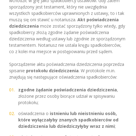
wchodzić w grę jako spadkobiercy ustawowi. Gdy zatem
sporządzony jest testament, który nie uwzględnia
wszystkich spadkobierców uprawnionych z ustawy, to i tak
muszą się oni stawić u notariusza.
Akt poświadczenia
dziedziczenia
może zostać sporządzony tylko wtedy, gdy
spadkobiercy złożą zgodne żądanie poświadczenia
dziedziczenia według ustawy lub zgodnie ze sporządzonym
testamentem. Notariusz nie ustala kręgu spadkobierców,
co z kolei ma miejsce w postępowaniu przed sądem.
Sporządzenie aktu poświadczenia dziedziczenia poprzedza
spisanie
protokołu dziedziczenia
. W protokole m.in.
znajdują się następujące oświadczenia spadkobierców:
zgodne żądanie poświadczenia dziedziczenia
,
złożone przez osoby biorące udział w spisywaniu
protokołu;
oświadczenia o
istnieniu lub nieistnieniu osób,
które wyłączałyby znanych spadkobierców od
dziedziczenia lub dziedziczyłyby wraz z nimi
;