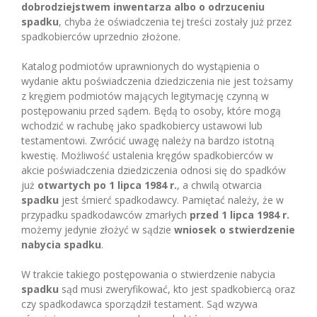
dobrodziejstwem inwentarza albo o odrzuceniu
spadku
, chyba że oświadczenia tej treści zostały już przez
spadkobierców uprzednio złożone.
Katalog podmiotów uprawnionych do wystąpienia o
wydanie aktu poświadczenia dziedziczenia nie jest tożsamy
z kręgiem podmiotów mających legitymację czynną w
postępowaniu przed sądem. Będą to osoby, które mogą
wchodzić w rachubę jako spadkobiercy ustawowi lub
testamentowi. Zwrócić uwagę należy na bardzo istotną
kwestię. Możliwość ustalenia kręgów spadkobierców w
akcie poświadczenia dziedziczenia odnosi się do spadków
już
otwartych po 1 lipca 1984 r.
, a chwilą otwarcia
spadku
jest śmierć spadkodawcy. Pamiętać należy, że w
przypadku spadkodawców zmarłych
przed 1 lipca 1984 r.
możemy jedynie złożyć w sądzie
wniosek o stwierdzenie
nabycia spadku
.
W trakcie takiego postępowania o stwierdzenie nabycia
spadku
sąd musi zweryfikować, kto jest spadkobiercą oraz
czy spadkodawca sporządził testament. Sąd wzywa