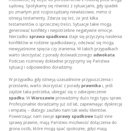
sądową. Spotykamy się również z sytuacjami, gdy spadek
po zmarłym jest rozporządzany niewłaściwie, mimo iż
istnieją testamenty. Zdarza się też, że jest kilka
testamentów o sprzecznej treści. Sytuacje takie mogą
generować konflikty i niepotrzebne negatywne emocje.
Nierzadko
sprawa spadkowa
staje się przyczyną nasilenia
konfliktów w rodzinie spadkodawcy, odezwać się mogą
niewyjaśnione spięcia czy zranienia. W takich przypadkach
warto skorzystać z porady doświadczonego
adwokata
.
Podczas rozmowy dokładnie przyjrzymy się Państwa
sytuacji i odpowiednio doradzimy.
W przypadku gdy istnieją uzasadnione przypuszczenia i
przesłanki, warto skorzystać z porady
prawnika
i, jeśli
zajdzie taka potrzeba, ubiegać się o zabezpieczenie
spadku
. W
Warszawie
prowadzimy dużo tego typu spraw.
Profesjonalnie doradzamy już od lat, zapewniając dyskrecję
i empatię – dlatego zaufało nam tak wielu Klientów.
Powierzając nam swoje
sprawy spadkowe
bądź inne
sprawy prawne, mają Państwo możliwość dołączenia do
grona osób, które mogą spać spokojnie, gdyż mają