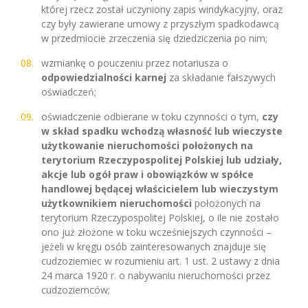
której rzecz został uczyniony zapis windykacyjny, oraz
czy były zawierane umowy z przyszłym spadkodawcą
w przedmiocie zrzeczenia się dziedziczenia po nim;
wzmiankę o pouczeniu przez notariusza o
odpowiedzialności karnej
za składanie fałszywych
oświadczeń;
oświadczenie odbierane w toku czynności o tym,
czy
w skład spadku wchodzą własność lub wieczyste
użytkowanie nieruchomości położonych na
terytorium Rzeczypospolitej Polskiej lub udziały,
akcje lub ogół praw i obowiązków w spółce
handlowej będącej właścicielem lub wieczystym
użytkownikiem nieruchomości
położonych na
terytorium Rzeczypospolitej Polskiej, o ile nie zostało
ono już złożone w toku wcześniejszych czynności –
jeżeli w kręgu osób zainteresowanych znajduje się
cudzoziemiec w rozumieniu art. 1 ust. 2 ustawy z dnia
24 marca 1920 r. o nabywaniu nieruchomości przez
cudzoziemców;