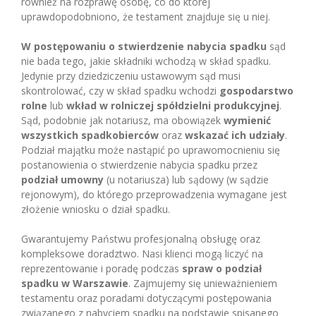
również na rozprawę osobę, co do której
uprawdopodobniono, że testament znajduje się u niej.
W postępowaniu o stwierdzenie nabycia spadku
sąd
nie bada tego, jakie składniki wchodzą w skład spadku.
Jedynie przy dziedziczeniu ustawowym sąd musi
skontrolować, czy w skład spadku wchodzi
gospodarstwo
rolne
lub
wkład w rolniczej spółdzielni produkcyjnej
.
Sąd, podobnie jak notariusz, ma obowiązek
wymienić
wszystkich spadkobierców
oraz
wskazać ich udziały
.
Podział majątku może nastąpić po uprawomocnieniu się
postanowienia o stwierdzenie nabycia spadku przez
podział umowny
(u notariusza) lub sądowy (w sądzie
rejonowym), do którego przeprowadzenia wymagane jest
złożenie wniosku o dział spadku.
Gwarantujemy Państwu profesjonalną obsługę oraz
kompleksowe doradztwo. Nasi klienci mogą liczyć na
reprezentowanie i poradę podczas
spraw o podział
spadku w Warszawie
. Zajmujemy się unieważnieniem
testamentu oraz poradami dotyczącymi postępowania
związanego z nabyciem spadku na podstawie spisanego