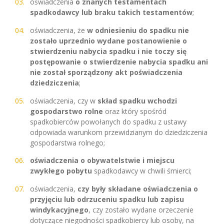
oświadczenia
o znanych testamentach
spadkodawcy lub braku takich testamentów
;
oświadczenia, że
w odniesieniu do spadku nie
zostało uprzednio wydane postanowienie o
stwierdzeniu nabycia spadku i nie toczy się
postępowanie o stwierdzenie nabycia spadku ani
nie został sporządzony akt poświadczenia
dziedziczenia
;
oświadczenia, czy w
skład spadku wchodzi
gospodarstwo rolne
oraz który spośród
spadkobierców powołanych do spadku z ustawy
odpowiada warunkom przewidzianym do dziedziczenia
gospodarstwa rolnego;
oświadczenia o obywatelstwie i miejscu
zwykłego pobytu
spadkodawcy w chwili śmierci;
oświadczenia,
czy były składane oświadczenia o
przyjęciu lub odrzuceniu spadku lub zapisu
windykacyjnego
, czy zostało wydane orzeczenie
dotyczące niegodności spadkobiercy lub osoby, na