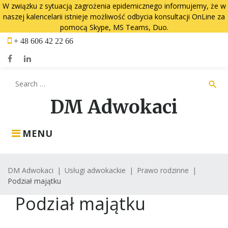
W związku z sytuacją zagrożenia epidemicznego informujemy, że w
naszej kalencelarii istnieje możliwość odbycia konsultacji OnLine za
pomocą Skype, MS Teams, Duo.
Skip
+ 48 606 42 22 66
to
content
Facebook
LinkedIn
Search
search
for:
DM Adwokaci
MENU
DM Adwokaci
|
Usługi adwokackie
|
Prawo rodzinne
|
Podział majątku
Podział
Podział majątku
majątku