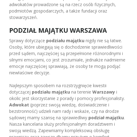
adwokatów prowadzone są na rzecz osób fizycznych,
podmiotów gospodarczych, a także fundacji oraz
stowarzyszeń.
PODZIAŁ MAJĄTKU WARSZAWA
Sprawy dotyczące
podziału majątku
nigdy nie są łatwe.
Osoby, które ubiegają się o dochodzenie sprawiedliwości
przed sądem, najczęściej są przepełnione różnorodnymi i
silnymi emocjami, co jest zrozumiałe, jednakże nadmierne
emocje najczęściej sprawiają, że osoby te mogą podjąć
niewłaściwe decyzje.
Najlepszym sposobem na rozstrzygnięcie kwestii
dotyczącej
podziału majątku
na terenie
Warszawy
i
okolic jest skorzystanie z porady i pomocy profesjonalisty.
Adwokat
(poprzez swoją wiedzę, doświadczenie i
bezstronność) udzieli nam rady i wskaże, czy na drodze
sądowej mamy szansę na sprawiedliwy
podział majątku
.
Nasza kancelaria służy profesjonalnym doradztwem i
swoją wiedzą. Zapewniamy kompleksową obsługę
prawniczą oraz zawsze dbamy przy tym o komfort