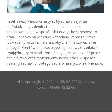
Jeżeli zależy Państwu na tym, by sprawą zajął się
doświadczony
adwokat
, a ona sama została
przeprowadzona w sposób skuteczny i bezstresowy, to
trafili Państwo na właściwą kancelarię. W naszej firmie
dokładamy wszelkich starań, aby zminimalizować stres
naszych Klientów podczas przebiegu sprawy o
podział
majątku
czy rozwód. Pomożemy Państwu przejść przez
ten niełatwy czas. Wykonujemy naszą pracę w sposób
rzetelny i sprawny, dlatego zaufało nam już wielu Klientów.
Al. Niepodległości 245 lok. 36, 02-009 Warszawa
kom. + 48 606 42 22 66