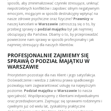
sposób, aby zminimalizować czynniki stresujące, uniknąć
niepotrzebnych konfliktów i zapobiec silnym negatywnym
emocjom, mogącym w sposób destrukcyjny wpłynąć na
nasze zdrowie psychiczne oraz fizyczne?
Prawnicy
w
naszej kancelarii w
Warszawie
zatroszczą się o to, by
przebieg sprawy o
podział majątku
był jak najmniej
obciążający dla Państwa. Dbamy o to, by przeprowadzić
powierzone nam sprawy w sposób profesjonalny i jak
najmniej stresujący dla naszych Klientów.
PROFESJONALNIE ZAJMIEMY SIĘ
SPRAWĄ O PODZIAŁ MAJĄTKU W
WARSZAWIE
Priorytetem pozostaje dla nas Klient i jego satysfakcja.
Doświadczenie i wiedza z zakresu prawa spadkowego
pozwalają nam zagwarantować usługę na najwyższym
poziomie.
Podział majątku
w
Warszawie
to nasza
specjalność. Współpracujemy z Klientami indywidualnymi
oraz przedsiębiorcami. Zajmując się sprawami rodzinnymi i
cywilnymi już od wielu lat, zyskaliśmy praktyczne