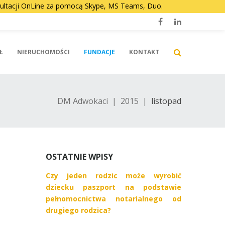
nsultacji OnLine za pomocą Skype, MS Teams, Duo.
Facebook
LinkedIn
Ł
NIERUCHOMOŚCI
FUNDACJE
KONTAKT
DM Adwokaci
|
2015
|
listopad
OSTATNIE WPISY
Czy jeden rodzic może wyrobić
dziecku paszport na podstawie
pełnomocnictwa notarialnego od
drugiego rodzica?