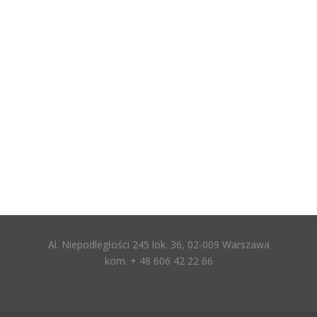
Al. Niepodległości 245 lok. 36, 02-009 Warszawa
kom. + 48 606 42 22 66