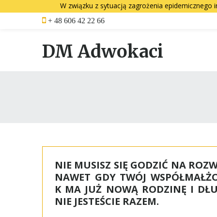
W związku z sytuacją zagrożenia epidemicznego i
Skip
+ 48 606 42 22 66
to
content
DM Adwokaci
Miesiąc:
listopad
NIE MUSISZ SIĘ GODZIĆ NA ROZ
2015
NAWET GDY TWÓJ WSPÓŁMAŁŻ
K MA JUŻ NOWĄ RODZINĘ I DŁ
NIE JESTEŚCIE RAZEM.