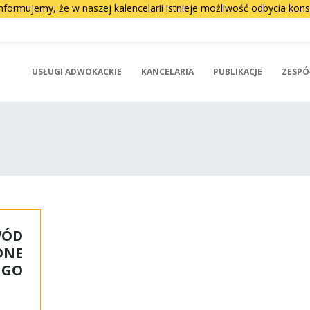
nformujemy, że w naszej kalencelarii istnieje możliwość odbycia ko
USŁUGI ADWOKACKIE
KANCELARIA
PUBLIKACJE
ZESPÓ
WÓD
ONE
UGO