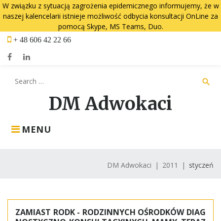
W związku z sytuacją zagrożenia epidemicznego informujemy, że w
naszej kalencelarii istnieje możliwość odbycia konsultacji OnLine za
pomocą Skype, MS Teams, Duo.
Skip
+ 48 606 42 22 66
to
content
Facebook
LinkedIn
Search
search
for:
DM Adwokaci
MENU
DM Adwokaci
|
2011
|
styczeń
Miesiąc:
styczeń
ZAMIAST RODK - RODZINNYCH OŚRODKÓW DIAG
2011