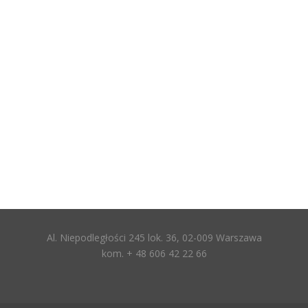
Al. Niepodległości 245 lok. 36, 02-009 Warszawa
kom. + 48 606 42 22 66