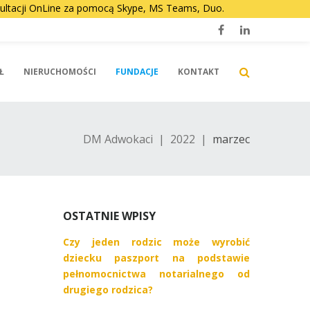
nsultacji OnLine za pomocą Skype, MS Teams, Duo.
Facebook
LinkedIn
Ł
NIERUCHOMOŚCI
FUNDACJE
KONTAKT
DM Adwokaci
|
2022
|
marzec
OSTATNIE WPISY
Czy jeden rodzic może wyrobić
dziecku paszport na podstawie
pełnomocnictwa notarialnego od
drugiego rodzica?