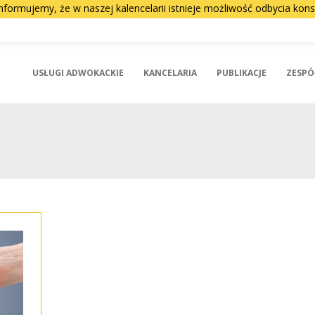
nformujemy, że w naszej kalencelarii istnieje możliwość odbycia ko
USŁUGI ADWOKACKIE
KANCELARIA
PUBLIKACJE
ZESPÓ