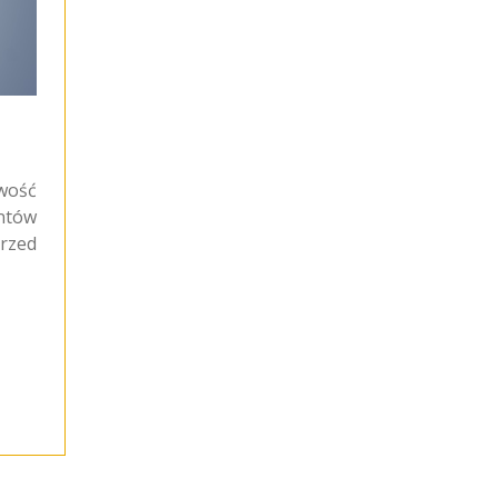
iwość
ntów
przed