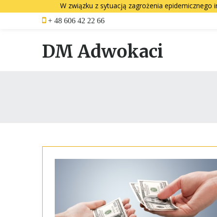
W związku z sytuacją zagrożenia epidemicznego i
Skip
+ 48 606 42 22 66
to
content
DM Adwokaci
Miesiąc:
marzec
2022