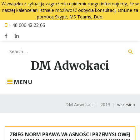
W związku z sytuacją zagrożenia epidemicznego informujemy, że w
naszej kalencelarii istnieje możliwość odbycia konsultacji OnLine za
pomocą Skype, MS Teams, Duo.
Skip
+ 48 606 42 22 66
to
content
Facebook
LinkedIn
Search
search
for:
DM Adwokaci
MENU
DM Adwokaci
|
2013
|
wrzesień
Miesiąc:
wrzesień
ZBIEG NORM PRAWA WŁASNOŚCI PRZEMYSŁOWEJ
2013