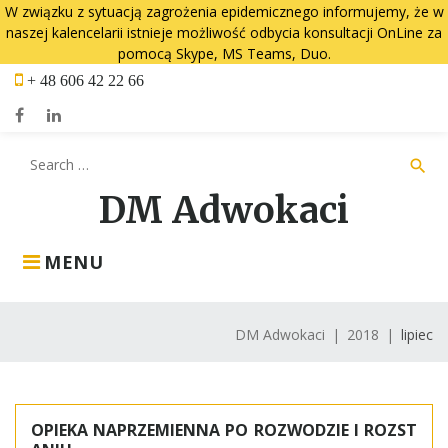
W związku z sytuacją zagrożenia epidemicznego informujemy, że w
naszej kalencelarii istnieje możliwość odbycia konsultacji OnLine za
pomocą Skype, MS Teams, Duo.
Skip
+ 48 606 42 22 66
to
content
Facebook
LinkedIn
Search
search
for:
DM Adwokaci
MENU
DM Adwokaci
|
2018
|
lipiec
Miesiąc:
lipiec
OPIEKA NAPRZEMIENNA PO ROZWODZIE I ROZST
2018