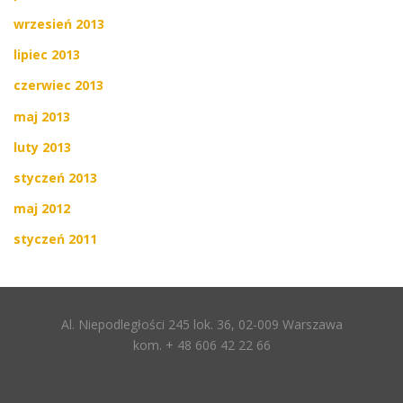
wrzesień 2013
lipiec 2013
czerwiec 2013
maj 2013
luty 2013
styczeń 2013
maj 2012
styczeń 2011
Al. Niepodległości 245 lok. 36, 02-009 Warszawa
kom. + 48 606 42 22 66