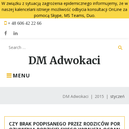
W związku z sytuacją zagrożenia epidemicznego informujemy, że w
naszej kalencelarii istnieje możliwość odbycia konsultacji OnLine za
pomocą Skype, MS Teams, Duo.
Skip
+ 48 606 42 22 66
to
content
Facebook
LinkedIn
Search
search
for:
DM Adwokaci
MENU
DM Adwokaci
|
2015
|
styczeń
Miesiąc:
styczeń
CZY BRAK PODPISANEGO PRZEZ RODZICÓW POR
2015