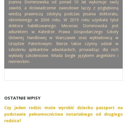
Joanna Dominowska od ponad 10 lat wykonuje swój
zawód, a doświadczenie zawodowe łączy z pogłębioną
wiedzą prawniczą zdobytą podczas pisania doktoratu,
obronionego w 2006 roku. W 2019 roku uzyskała tytuł
doktora habilitowanego. Mecenas Dominowska jest
adiunktem w Katedrze Prawa Gospodarczego Szkoły
Głównej Handlowej w Warszawie oraz wykładowcą w
Urzędzie Patentowym. Bierze także czynny udział w
szkoleniu aplikantów adwokackich, prowadząc dla nich
wykłady szkoleniowe. Włada biegle językiem angielskim i
niemieckim.
OSTATNIE WPISY
Czy jeden rodzic może wyrobić dziecku paszport na
podstawie pełnomocnictwa notarialnego od drugiego
rodzica?