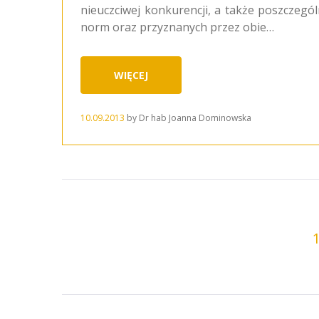
nieuczciwej konkurencji, a także poszczegó
norm oraz przyznanych przez obie…
WIĘCEJ
10.09.2013
by
Dr hab Joanna Dominowska
STRONICOWANIE
WPISÓW