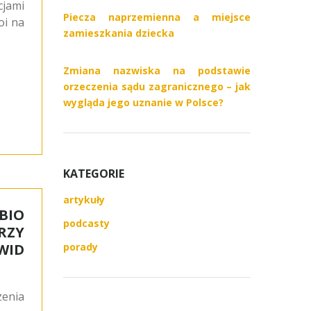
cjami
Piecza naprzemienna a miejsce
oi na
zamieszkania dziecka
Zmiana nazwiska na podstawie
orzeczenia sądu zagranicznego – jak
wygląda jego uznanie w Polsce?
KATEGORIE
artykuły
BIO
podcasty
RZY
WID
porady
enia