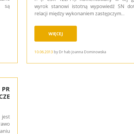
i są
wyrok stanowi istotną wypowiedź SN dot
relacji między wykonaniem zastępczym…
WIĘCEJ
10.06.2013
by
Dr hab Joanna Dominowska
 PR
CZE
jest
rawo
aniu