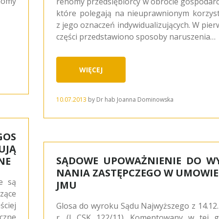
nomy
renomy przedsiębiorcy w obrocie gospodar
które polegają na nieuprawnionym korzys
z jego oznaczeń indywidualizujących. W pier
części przedstawiono sposoby naruszenia…
WIĘCEJ
10.07.2013
by
Dr hab Joanna Dominowska
GOS
UJĄ
SĄDOWE UPOWAŻNIENIE DO W
NE
NANIA ZASTĘPCZEGO W UMOWIE
ie są
JMU
zące
ciej
Glosa do wyroku Sądu Najwyższego z 14.12
eczne
r. (I CSK 122/11). Komentowany w tej g