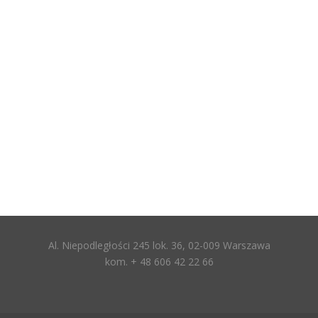
Al. Niepodległości 245 lok. 36, 02-009 Warszawa
kom. + 48 606 42 22 66