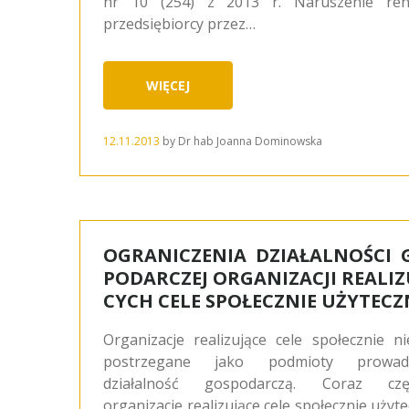
nr 10 (254) z 2013 r. Naruszenie re
przedsiębiorcy przez…
WIĘCEJ
12.11.2013
by
Dr hab Joanna Dominowska
OGRANICZENIA DZIAŁALNOŚCI 
PODARCZEJ ORGANIZACJI REALIZ
CYCH CELE SPOŁECZNIE UŻYTECZ
Organizacje realizujące cele społecznie n
postrzegane jako podmioty prowad
działalność gospodarczą. Coraz częś
organizacje realizujące cele społecznie użyt