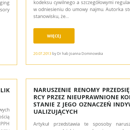
kodeksu cywilnego a szczegółowymi regula
ging
w odniesieniu do umowy najmu. Autorka st
sory
stanowisku, że…
WIĘCEJ
20.07.2013
by
Dr hab Joanna Dominowska
NARUSZENIE RENOMY PRZEDSIĘ
LIK
RCY PRZEZ NIEUPRAWNIONE KO
STANIE Z JEGO OZNACZEŃ INDY
wych
UALIZUJĄCYCH
ością
w PPH
Artykuł przedstawia te sposoby narusz