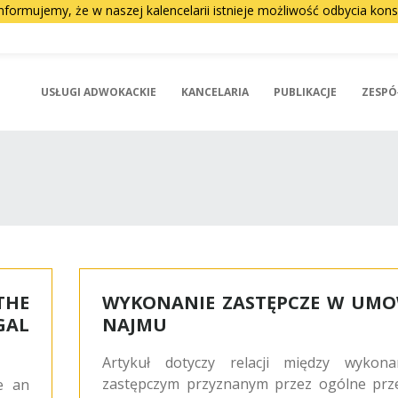
nformujemy, że w naszej kalencelarii istnieje możliwość odbycia ko
USŁUGI ADWOKACKIE
KANCELARIA
PUBLIKACJE
ZESPÓ
THE
WYKONANIE ZASTĘPCZE W UMO
GAL
NAJMU
Artykuł dotyczy relacji między wykona
zastępczym przyznanym przez ogólne prz
e an