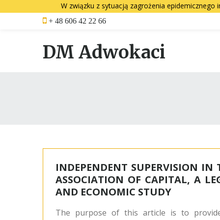
W związku z sytuacją zagrożenia epidemicznego i
Skip
+ 48 606 42 22 66
to
content
DM Adwokaci
Rok:
2013
INDEPENDENT SUPERVISION IN 
ASSOCIATION OF CAPITAL, A LE
AND ECONOMIC STUDY
The purpose of this article is to provid