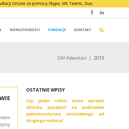
nsultacji OnLine za pomocą Skype, MS Teams, Duo.
Facebook
LinkedIn
Ł
NIERUCHOMOŚCI
FUNDACJE
KONTAKT
DM Adwokaci
|
2013
OSTATNIE WPISY
WIE
Czy jeden rodzic może wyrobić
dziecku paszport na podstawie
pełnomocnictwa notarialnego od
niem
drugiego rodzica?
episy