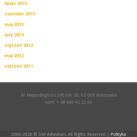
lipiec 2013
czerwiec 2013
maj 2013
luty 2013
styczeń 2013
maj 2012
styczeń 2011
Al. Niepodległości 245 lok. 36, 02-009 Warszawa
kom. + 48 606 42 22 66
2006-2026 © DM Adwokaci. All Rights Reserved |
Polityka