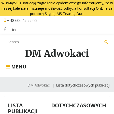
W związku z sytuacją zagrożenia epidemicznego informujemy, że w
naszej kalencelarii istnieje możliwość odbycia konsultacji OnLine za
pomocą Skype, MS Teams, Duo.
Skip
+ 48 606 42 22 66
to
content
Facebook
LinkedIn
Search
search
for:
DM Adwokaci
MENU
DM Adwokaci
|
Lista dotychczasowych publikacji
LISTA DOTYCHCZASOWYCH
PUBLIKACJI