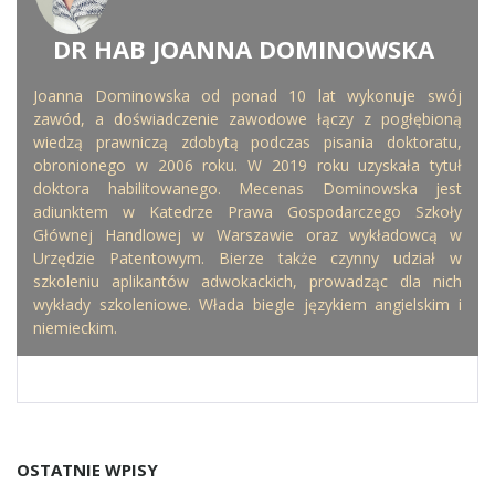
DR HAB JOANNA DOMINOWSKA
WRITTEN BY
Joanna Dominowska od ponad 10 lat wykonuje swój
zawód, a doświadczenie zawodowe łączy z pogłębioną
wiedzą prawniczą zdobytą podczas pisania doktoratu,
obronionego w 2006 roku. W 2019 roku uzyskała tytuł
doktora habilitowanego. Mecenas Dominowska jest
adiunktem w Katedrze Prawa Gospodarczego Szkoły
Głównej Handlowej w Warszawie oraz wykładowcą w
Urzędzie Patentowym. Bierze także czynny udział w
szkoleniu aplikantów adwokackich, prowadząc dla nich
wykłady szkoleniowe. Włada biegle językiem angielskim i
niemieckim.
OSTATNIE WPISY