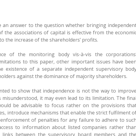
ide an answer to the question whether bringing independen
 the associations of capital is effective from the economi
 to the increase of the shareholders’ profits.
ce of the monitoring body vis-à-vis the corporations
mitations to this paper, other important issues have bee
he existence of a separate independent supervisory bod
eholders against the dominance of majority shareholders.
nted to show that independence is not the way to improv
is misunderstood, it may even lead to its limitation. The fina
would be advisable to focus rather on the provisions tha
ies, introduce mechanisms that enable the strict fulfilment o
 enforcement of penalties for any failure to adhere to suc
access to information about listed companies rather tha
no links between the supervisory board members and th