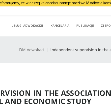
nformujemy, że w naszej kalencelarii istnieje możliwość odbycia ko
USŁUGI ADWOKACKIE
KANCELARIA
PUBLIKACJE
ZESPÓ
DM Adwokaci
|
Independent supervision in the a
RVISION IN THE ASSOCIATIO
AL AND ECONOMIC STUDY