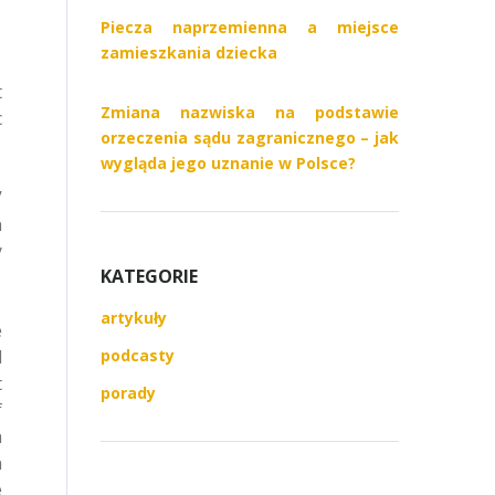
Piecza naprzemienna a miejsce
zamieszkania dziecka
t
Zmiana nazwiska na podstawie
c
orzeczenia sądu zagranicznego – jak
wygląda jego uznanie w Polsce?
’
n
y
KATEGORIE
artykuły
e
podcasty
l
t
porady
f
h
n
e