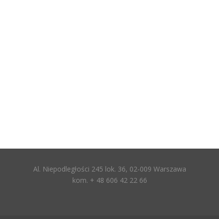
Al. Niepodległości 245 lok. 36, 02-009 Warszawa
kom. + 48 606 42 22 66