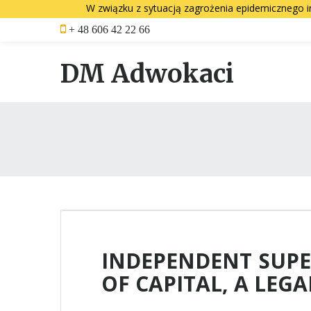
W związku z sytuacją zagrożenia epidemicznego i
Skip
+ 48 606 42 22 66
to
content
DM Adwokaci
INDEPENDENT SUPE
OF CAPITAL, A LEG