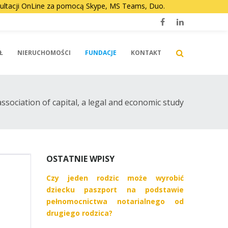
nsultacji OnLine za pomocą Skype, MS Teams, Duo.
Facebook
LinkedIn
Ł
NIERUCHOMOŚCI
FUNDACJE
KONTAKT
ssociation of capital, a legal and economic study
OSTATNIE WPISY
Czy jeden rodzic może wyrobić
N
dziecku paszport na podstawie
pełnomocnictwa notarialnego od
drugiego rodzica?