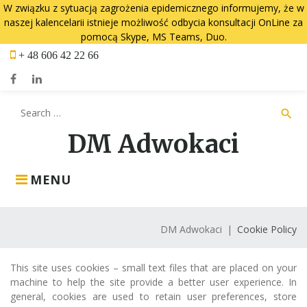
W związku z sytuacją zagrożenia epidemicznego informujemy, że w
naszej kalencelarii istnieje możliwość odbycia konsultacji OnLine za
pomocą Skype, MS Teams, Duo.
Skip
+ 48 606 42 22 66
to
content
Facebook
LinkedIn
Search
search
for:
DM Adwokaci
MENU
DM Adwokaci
|
Cookie Policy
Cookie
This site uses cookies – small text files that are placed on your
machine to help the site provide a better user experience. In
Policy
general, cookies are used to retain user preferences, store