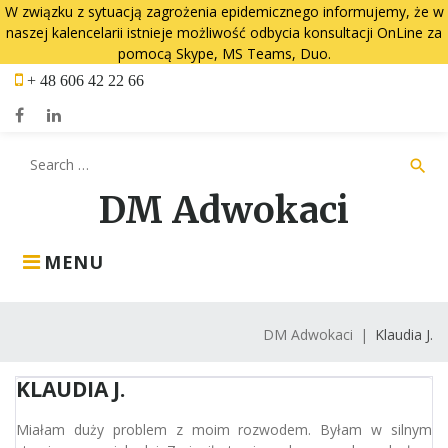
W związku z sytuacją zagrożenia epidemicznego informujemy, że w
naszej kalencelarii istnieje możliwość odbycia konsultacji OnLine za
pomocą Skype, MS Teams, Duo.
Skip
+ 48 606 42 22 66
to
content
Facebook
LinkedIn
Search
search
for:
DM Adwokaci
MENU
DM Adwokaci
|
Klaudia J.
KLAUDIA J.
Miałam duży problem z moim rozwodem. Byłam w silnym