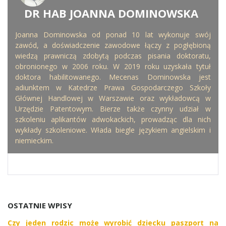
DR HAB JOANNA DOMINOWSKA
WRITTEN BY
Joanna Dominowska od ponad 10 lat wykonuje swój
zawód, a doświadczenie zawodowe łączy z pogłębioną
wiedzą prawniczą zdobytą podczas pisania doktoratu,
obronionego w 2006 roku. W 2019 roku uzyskała tytuł
doktora habilitowanego. Mecenas Dominowska jest
adiunktem w Katedrze Prawa Gospodarczego Szkoły
Głównej Handlowej w Warszawie oraz wykładowcą w
Urzędzie Patentowym. Bierze także czynny udział w
szkoleniu aplikantów adwokackich, prowadząc dla nich
wykłady szkoleniowe. Włada biegle językiem angielskim i
niemieckim.
OSTATNIE WPISY
Czy jeden rodzic może wyrobić dziecku paszport na