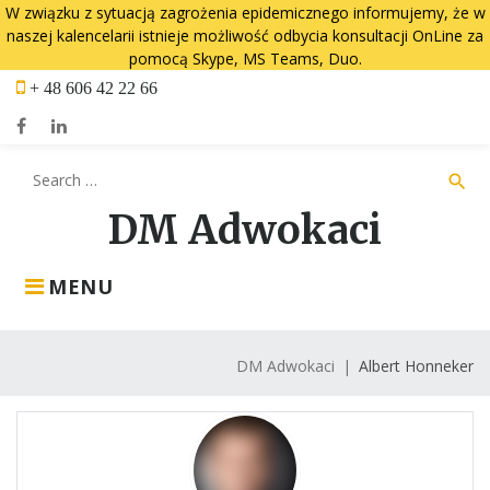
W związku z sytuacją zagrożenia epidemicznego informujemy, że w
naszej kalencelarii istnieje możliwość odbycia konsultacji OnLine za
pomocą Skype, MS Teams, Duo.
Skip
+ 48 606 42 22 66
to
content
Facebook
LinkedIn
Search
search
for:
DM Adwokaci
MENU
DM Adwokaci
|
Albert Honneker