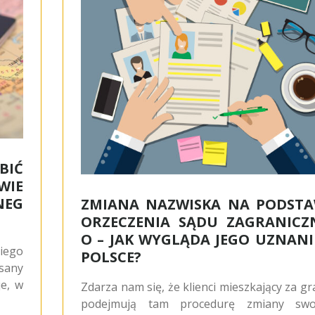
BIĆ
WIE
NEG
ZMIANA NAZWISKA NA PODSTA
ORZECZENIA SĄDU ZAGRANICZ
O – JAK WYGLĄDA JEGO UZNANI
iego
POLSCE?
sany
je, w
Zdarza nam się, że klienci mieszkający za gr
podejmują tam procedurę zmiany swo