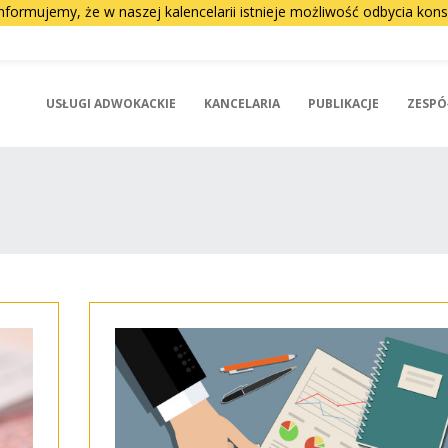
nformujemy, że w naszej kalencelarii istnieje możliwość odbycia ko
USŁUGI ADWOKACKIE
KANCELARIA
PUBLIKACJE
ZESPÓ