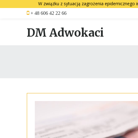
W związku z sytuacją zagrożenia epidemicznego i
Skip
+ 48 606 42 22 66
to
content
DM Adwokaci
Rok:
2023