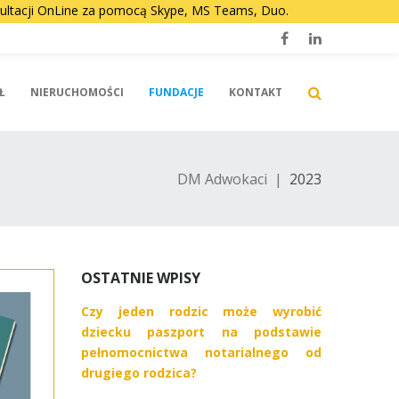
nsultacji OnLine za pomocą Skype, MS Teams, Duo.
Facebook
LinkedIn
Ł
NIERUCHOMOŚCI
FUNDACJE
KONTAKT
DM Adwokaci
|
2023
OSTATNIE WPISY
Czy jeden rodzic może wyrobić
dziecku paszport na podstawie
pełnomocnictwa notarialnego od
drugiego rodzica?