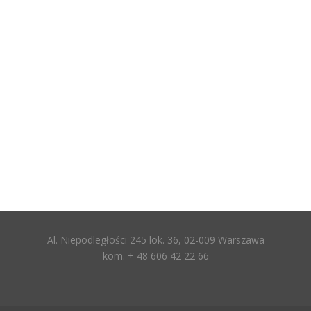
Al. Niepodległości 245 lok. 36, 02-009 Warszawa
kom. + 48 606 42 22 66