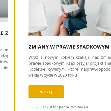
E Z
ZMIANY W PRAWIE SPADKOWYM
scem
ładzą
Wraz z nowym rokiem czekają nas zmia
ziców
prawie spadkowym. Rząd przyjął projekt zm
znie
Kodeksie cywilnym, które najprawdopodo
wejdą w życie w 2023 roku.…
WIĘCEJ
01.02.2023
by
Dr hab Joanna Dominowska