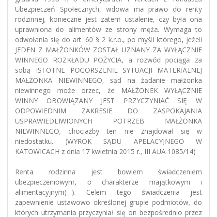
Ubezpieczeń Społecznych, wdowa ma prawo do renty
rodzinnej, konieczne jest zatem ustalenie, czy była ona
uprawniona do alimentów ze strony męża. Wymaga to
odwołania się do art. 60 § 2 k.r.o., po myśli którego, jeżeli
JEDEN Z MAŁŻONKÓW ZOSTAŁ UZNANY ZA WYŁĄCZNIE
WINNEGO ROZKŁADU POŻYCIA, a rozwód pociąga za
sobą ISTOTNE POGORSZENIE SYTUACJI MATERIALNEJ
MAŁŻONKA NIEWINNEGO, sąd na żądanie małżonka
niewinnego może orzec, że MAŁŻONEK WYŁĄCZNIE
WINNY OBOWIĄZANY JEST PRZYCZYNIAĆ SIĘ W
ODPOWIEDNIM ZAKRESIE DO ZASPOKAJANIA
USPRAWIEDLIWIONYCH POTRZEB MAŁŻONKA
NIEWINNEGO, chociażby ten nie znajdował się w
niedostatku. (WYROK SĄDU APELACYJNEGO W
KATOWICACH z dnia 17 kwietnia 2015 r., III AUA 1085/14)
Renta rodzinna jest bowiem świadczeniem
ubezpieczeniowym, o charakterze majątkowym i
alimentacyjnym(…). Celem tego świadczenia jest
zapewnienie ustawowo określonej grupie podmiotów, do
których utrzymania przyczyniał się on bezpośrednio przez