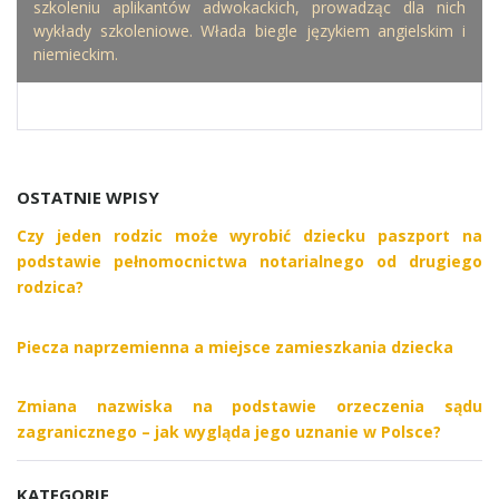
szkoleniu aplikantów adwokackich, prowadząc dla nich
wykłady szkoleniowe. Włada biegle językiem angielskim i
niemieckim.
OSTATNIE WPISY
Czy jeden rodzic może wyrobić dziecku paszport na
podstawie pełnomocnictwa notarialnego od drugiego
rodzica?
Piecza naprzemienna a miejsce zamieszkania dziecka
Zmiana nazwiska na podstawie orzeczenia sądu
zagranicznego – jak wygląda jego uznanie w Polsce?
KATEGORIE