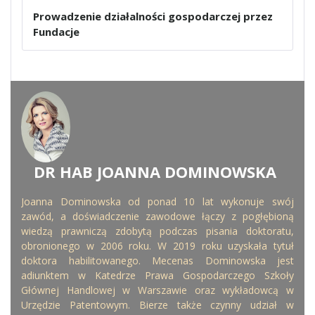
Prowadzenie działalności gospodarczej przez
Fundacje
DR HAB JOANNA DOMINOWSKA
WRITTEN BY
Joanna Dominowska od ponad 10 lat wykonuje swój
zawód, a doświadczenie zawodowe łączy z pogłębioną
wiedzą prawniczą zdobytą podczas pisania doktoratu,
obronionego w 2006 roku. W 2019 roku uzyskała tytuł
doktora habilitowanego. Mecenas Dominowska jest
adiunktem w Katedrze Prawa Gospodarczego Szkoły
Głównej Handlowej w Warszawie oraz wykładowcą w
Urzędzie Patentowym. Bierze także czynny udział w