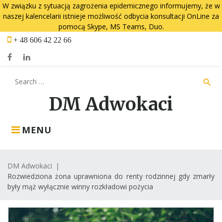
W związku z sytuacją zagrożenia epidemicznego informujemy, że w
naszej kalencelarii istnieje możliwość odbycia konsultacji OnLine za
pomocą Skype, MS Teams, Duo.
Skip
+ 48 606 42 22 66
to
content
Facebook
LinkedIn
Search
search
for:
DM Adwokaci
MENU
DM Adwokaci
|
Rozwiedziona żona uprawniona do renty rodzinnej gdy zmarły
były mąż wyłącznie winny rozkładowi pożycia