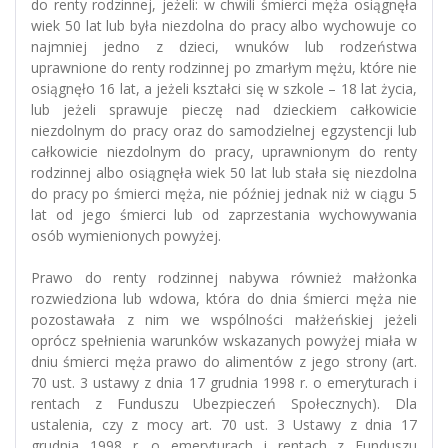
do renty rodzinnej, jeżeli: w chwili śmierci męża osiągnęła
wiek 50 lat lub była niezdolna do pracy albo wychowuje co
najmniej jedno z dzieci, wnuków lub rodzeństwa
uprawnione do renty rodzinnej po zmarłym mężu, które nie
osiągnęło 16 lat, a jeżeli kształci się w szkole – 18 lat życia,
lub jeżeli sprawuje pieczę nad dzieckiem całkowicie
niezdolnym do pracy oraz do samodzielnej egzystencji lub
całkowicie niezdolnym do pracy, uprawnionym do renty
rodzinnej albo osiągnęła wiek 50 lat lub stała się niezdolna
do pracy po śmierci męża, nie później jednak niż w ciągu 5
lat od jego śmierci lub od zaprzestania wychowywania
osób wymienionych powyżej.
Prawo do renty rodzinnej nabywa również małżonka
rozwiedziona lub wdowa, która do dnia śmierci męża nie
pozostawała z nim we wspólności małżeńskiej jeżeli
oprócz spełnienia warunków wskazanych powyżej miała w
dniu śmierci męża prawo do alimentów z jego strony (art.
70 ust. 3 ustawy z dnia 17 grudnia 1998 r. o emeryturach i
rentach z Funduszu Ubezpieczeń Społecznych). Dla
ustalenia, czy z mocy art. 70 ust. 3 Ustawy z dnia 17
grudnia 1998 r. o emeryturach i rentach z Funduszu