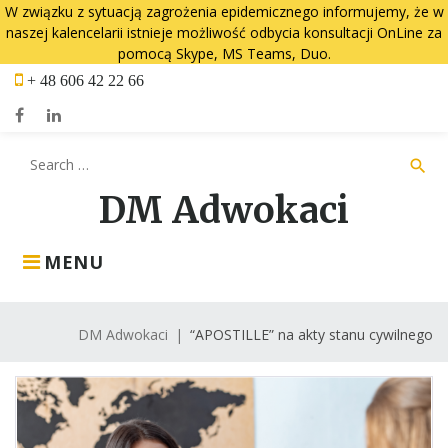
W związku z sytuacją zagrożenia epidemicznego informujemy, że w
naszej kalencelarii istnieje możliwość odbycia konsultacji OnLine za
pomocą Skype, MS Teams, Duo.
Skip
+ 48 606 42 22 66
to
content
Facebook
LinkedIn
Search
search
for:
DM Adwokaci
MENU
DM Adwokaci
|
“APOSTILLE” na akty stanu cywilnego