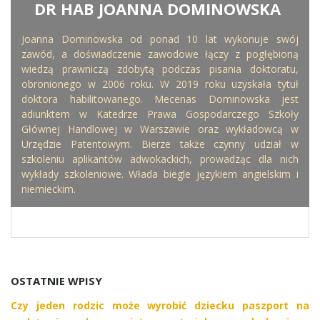
DR HAB JOANNA DOMINOWSKA
WRITTEN BY
Joanna Dominowska od ponad 10 lat wykonuje swój
zawód, a doświadczenie zawodowe łączy z pogłębioną
wiedzą prawniczą zdobytą podczas pisania doktoratu,
obronionego w 2006 roku. W 2019 roku uzyskała tytuł
doktora habilitowanego. Mecenas Dominowska jest
adiunktem w Katedrze Prawa Gospodarczego Szkoły
Głównej Handlowej w Warszawie oraz wykładowcą w
Urzędzie Patentowym. Bierze także czynny udział w
szkoleniu aplikantów adwokackich, prowadząc dla nich
wykłady szkoleniowe. Włada biegle językiem angielskim i
niemieckim.
OSTATNIE WPISY
Czy jeden rodzic może wyrobić dziecku paszport na