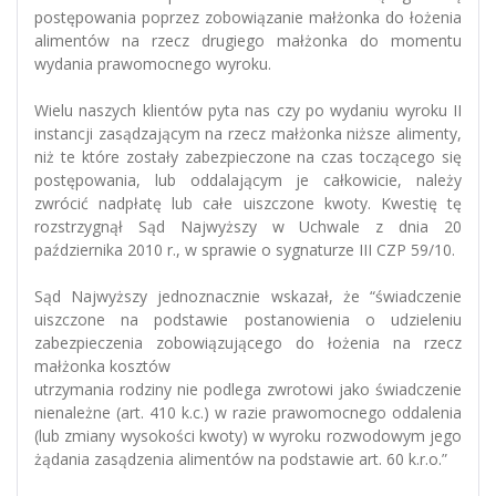
postępowania poprzez zobowiązanie małżonka do łożenia
alimentów na rzecz drugiego małżonka do momentu
wydania prawomocnego wyroku.
Wielu naszych klientów pyta nas czy po wydaniu wyroku II
instancji zasądzającym na rzecz małżonka niższe alimenty,
niż te które zostały zabezpieczone na czas toczącego się
postępowania, lub oddalającym je całkowicie, należy
zwrócić nadpłatę lub całe uiszczone kwoty. Kwestię tę
rozstrzygnął Sąd Najwyższy w Uchwale z dnia 20
października 2010 r., w sprawie o sygnaturze III CZP 59/10.
Sąd Najwyższy jednoznacznie wskazał, że “świadczenie
uiszczone na podstawie postanowienia o udzieleniu
zabezpieczenia zobowiązującego do łożenia na rzecz
małżonka kosztów
utrzymania rodziny nie podlega zwrotowi jako świadczenie
nienależne (art. 410 k.c.) w razie prawomocnego oddalenia
(lub zmiany wysokości kwoty) w wyroku rozwodowym jego
żądania zasądzenia alimentów na podstawie art. 60 k.r.o.”