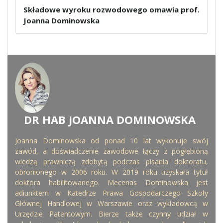
Składowe wyroku rozwodowego omawia prof.
Joanna Dominowska
DR HAB JOANNA DOMINOWSKA
WRITTEN BY
Joanna Dominowska od ponad 10 lat wykonuje swój
zawód, a doświadczenie zawodowe łączy z pogłębioną
wiedzą prawniczą zdobytą podczas pisania doktoratu,
obronionego w 2006 roku. W 2019 roku uzyskała tytuł
doktora habilitowanego. Mecenas Dominowska jest
adiunktem w Katedrze Prawa Gospodarczego Szkoły
Głównej Handlowej w Warszawie oraz wykładowcą w
Urzędzie Patentowym. Bierze także czynny udział w