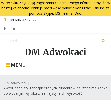
W związku z sytuacją zagrożenia epidemicznego informujemy, że w
naszej kalencelarii istnieje możliwość odbycia konsultacji OnLine za
pomocą Skype, MS Teams, Duo.
Skip
+ 48 606 42 22 66
to
content
Facebook
LinkedIn
Search
search
for:
DM Adwokaci
MENU
DM Adwokaci
|
Zwrot nadpłaty zabezpieczonych alimentów na rzecz małżonka
po wydanym wyroku zmieniającym ich wysokość