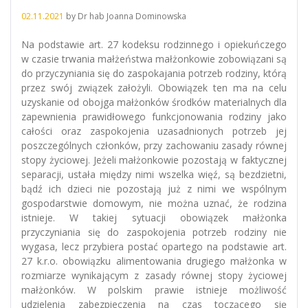
02.11.2021
by
Dr hab Joanna Dominowska
Na podstawie art. 27 kodeksu rodzinnego i opiekuńczego
w czasie trwania małżeństwa małżonkowie zobowiązani są
do przyczyniania się do zaspokajania potrzeb rodziny, którą
przez swój związek założyli. Obowiązek ten ma na celu
uzyskanie od obojga małżonków środków materialnych dla
zapewnienia prawidłowego funkcjonowania rodziny jako
całości oraz zaspokojenia uzasadnionych potrzeb jej
poszczególnych członków, przy zachowaniu zasady równej
stopy życiowej. Jeżeli małżonkowie pozostają w faktycznej
separacji, ustała między nimi wszelka więź, są bezdzietni,
bądź ich dzieci nie pozostają już z nimi we wspólnym
gospodarstwie domowym, nie można uznać, że rodzina
istnieje. W takiej sytuacji obowiązek małżonka
przyczyniania się do zaspokojenia potrzeb rodziny nie
wygasa, lecz przybiera postać opartego na podstawie art.
27 k.r.o. obowiązku alimentowania drugiego małżonka w
rozmiarze wynikającym z zasady równej stopy życiowej
małżonków. W polskim prawie istnieje możliwość
udzielenia zabezpieczenia na czas toczącego się