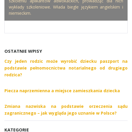
szkoleniu aplikantów adwokackich, prowadząc dla nich
wykłady szkoleniowe. Włada biegle językiem angielskim i
niemieckim.
OSTATNIE WPISY
Czy jeden rodzic może wyrobić dziecku paszport na
podstawie pełnomocnictwa notarialnego od drugiego
rodzica?
Piecza naprzemienna a miejsce zamieszkania dziecka
Zmiana nazwiska na podstawie orzeczenia sądu
zagranicznego – jak wygląda jego uznanie w Polsce?
KATEGORIE