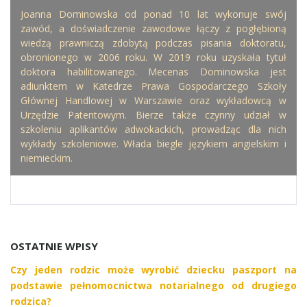
Joanna Dominowska od ponad 10 lat wykonuje swój
zawód, a doświadczenie zawodowe łączy z pogłębioną
wiedzą prawniczą zdobytą podczas pisania doktoratu,
obronionego w 2006 roku. W 2019 roku uzyskała tytuł
doktora habilitowanego. Mecenas Dominowska jest
adiunktem w Katedrze Prawa Gospodarczego Szkoły
Głównej Handlowej w Warszawie oraz wykładowcą w
Urzędzie Patentowym. Bierze także czynny udział w
szkoleniu aplikantów adwokackich, prowadząc dla nich
wykłady szkoleniowe. Włada biegle językiem angielskim i
niemieckim.
OSTATNIE WPISY
Czy jeden rodzic może wyrobić dziecku paszport na
podstawie pełnomocnictwa notarialnego od drugiego
rodzica?