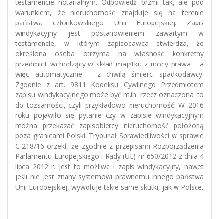
testamencie notarialnym. Odpowiedź brzmi tak, ale pod
warunkiem, że nieruchomość znajduje się na terenie
państwa członkowskiego Unii Europejskiej. Zapis
windykacyjny jest postanowieniem zawartym w
testamencie, w którym zapisodawca stwierdza, że
określona osoba otrzyma na własność konkretny
przedmiot wchodzący w skład majątku z mocy prawa – a
więc automatycznie – z chwilą śmierci spadkodawcy.
Zgodnie z art. 9811 Kodeksu Cywilnego Przedmiotem
zapisu windykacyjnego może być m.in. rzecz oznaczona co
do tożsamości, czyli przykładowo nieruchomość. W 2016
roku pojawiło się pytanie czy w zapisie windykacyjnym
można przekazać zapisobiercy nieruchomość położoną
poza granicami Polski. Trybunał Sprawiedliwości w sprawie
C-218/16 orzekł, że zgodnie z przepisami Rozporządzenia
Parlamentu Europejskiego i Rady (UE) nr 650/2012 z dnia 4
lipca 2012 r. jest to możliwe i zapis windykacyjny, nawet
jeśli nie jest znany systemowi prawnemu innego państwa
Unii Europejskiej, wywołuje takie same skutki, jak w Polsce.