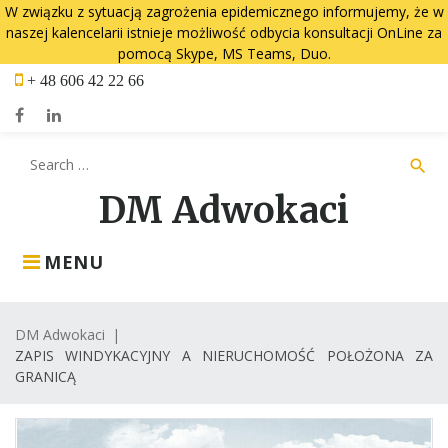
W związku z sytuacją zagrożenia epidemicznego informujemy, że w
naszej kalencelarii istnieje możliwość odbycia konsultacji OnLine za
pomocą Skype, MS Teams, Duo.
Skip
+ 48 606 42 22 66
to
content
Facebook
LinkedIn
Search
search
for:
DM Adwokaci
MENU
DM Adwokaci
|
ZAPIS WINDYKACYJNY A NIERUCHOMOŚĆ POŁOŻONA ZA
GRANICĄ