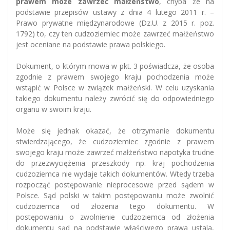
prawem może zawrzeć małżeństwo
, chyba że na
podstawie przepisów ustawy z dnia 4 lutego 2011 r. –
Prawo prywatne międzynarodowe (Dz.U. z 2015 r. poz.
1792) to, czy ten cudzoziemiec może zawrzeć małżeństwo
jest oceniane na podstawie prawa polskiego.
Dokument, o którym mowa w pkt. 3 poświadcza, że osoba
zgodnie z prawem swojego kraju pochodzenia może
wstąpić w Polsce w związek małżeński. W celu uzyskania
takiego dokumentu należy zwrócić się do odpowiedniego
organu w swoim kraju.
Może się jednak okazać, że otrzymanie dokumentu
stwierdzającego, że cudzoziemiec zgodnie z prawem
swojego kraju może zawrzeć małżeństwo napotyka trudne
do przezwyciężenia przeszkody np. kraj pochodzenia
cudzoziemca nie wydaje takich dokumentów. Wtedy trzeba
rozpocząć postępowanie nieprocesowe przed sądem w
Polsce. Sąd polski w takim postępowaniu może zwolnić
cudzoziemca od złożenia tego dokumentu. W
postępowaniu o zwolnienie cudzoziemca od złożenia
dokumentu sąd na podstawie właściwego prawa ustala,