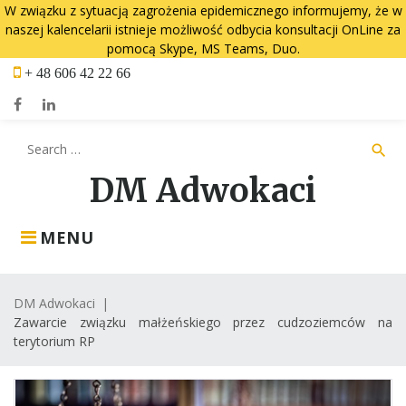
W związku z sytuacją zagrożenia epidemicznego informujemy, że w
naszej kalencelarii istnieje możliwość odbycia konsultacji OnLine za
pomocą Skype, MS Teams, Duo.
Skip
+ 48 606 42 22 66
to
content
Facebook
LinkedIn
Search
search
for:
DM Adwokaci
MENU
DM Adwokaci
|
Zawarcie związku małżeńskiego przez cudzoziemców na
terytorium RP