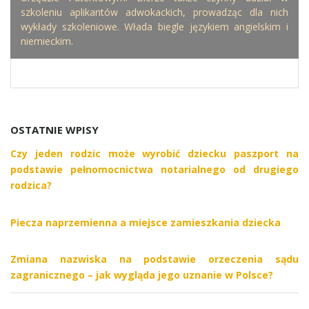
szkoleniu aplikantów adwokackich, prowadząc dla nich
wykłady szkoleniowe. Włada biegle językiem angielskim i
niemieckim.
OSTATNIE WPISY
Czy jeden rodzic może wyrobić dziecku paszport na
podstawie pełnomocnictwa notarialnego od drugiego
rodzica?
Piecza naprzemienna a miejsce zamieszkania dziecka
Zmiana nazwiska na podstawie orzeczenia sądu
zagranicznego – jak wygląda jego uznanie w Polsce?