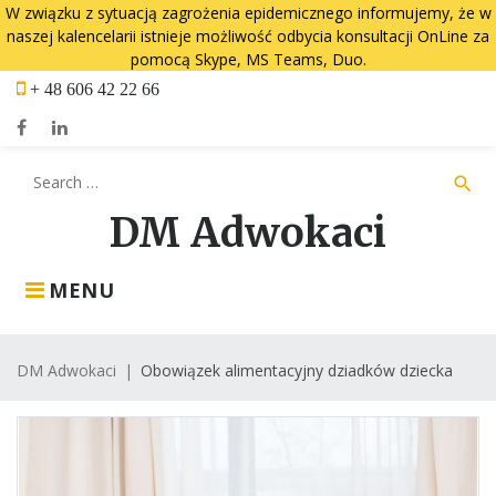
W związku z sytuacją zagrożenia epidemicznego informujemy, że w
naszej kalencelarii istnieje możliwość odbycia konsultacji OnLine za
pomocą Skype, MS Teams, Duo.
Skip
+ 48 606 42 22 66
to
content
Facebook
LinkedIn
Search
search
for:
DM Adwokaci
MENU
DM Adwokaci
|
Obowiązek alimentacyjny dziadków dziecka