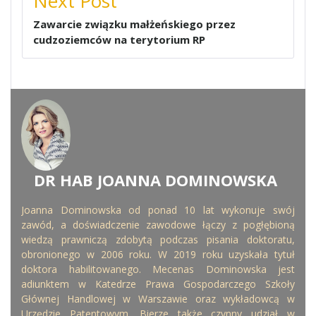
Next Post
Zawarcie związku małżeńskiego przez
cudzoziemców na terytorium RP
DR HAB JOANNA DOMINOWSKA
WRITTEN BY
Joanna Dominowska od ponad 10 lat wykonuje swój
zawód, a doświadczenie zawodowe łączy z pogłębioną
wiedzą prawniczą zdobytą podczas pisania doktoratu,
obronionego w 2006 roku. W 2019 roku uzyskała tytuł
doktora habilitowanego. Mecenas Dominowska jest
adiunktem w Katedrze Prawa Gospodarczego Szkoły
Głównej Handlowej w Warszawie oraz wykładowcą w
Urzędzie Patentowym. Bierze także czynny udział w