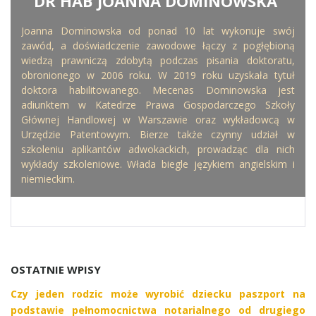
DR HAB JOANNA DOMINOWSKA
WRITTEN BY
Joanna Dominowska od ponad 10 lat wykonuje swój
zawód, a doświadczenie zawodowe łączy z pogłębioną
wiedzą prawniczą zdobytą podczas pisania doktoratu,
obronionego w 2006 roku. W 2019 roku uzyskała tytuł
doktora habilitowanego. Mecenas Dominowska jest
adiunktem w Katedrze Prawa Gospodarczego Szkoły
Głównej Handlowej w Warszawie oraz wykładowcą w
Urzędzie Patentowym. Bierze także czynny udział w
szkoleniu aplikantów adwokackich, prowadząc dla nich
wykłady szkoleniowe. Włada biegle językiem angielskim i
niemieckim.
OSTATNIE WPISY
Czy jeden rodzic może wyrobić dziecku paszport na
podstawie pełnomocnictwa notarialnego od drugiego