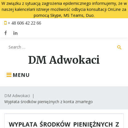
W związku z sytuacją zagrożenia epidemicznego informujemy, że w
naszej kalencelarii istnieje możliwość odbycia konsultacji OnLine za
pomocą Skype, MS Teams, Duo.
Skip
+ 48 606 42 22 66
to
content
Facebook
LinkedIn
Search
search
for:
DM Adwokaci
MENU
DM Adwokaci
|
Wypłata środków pieniężnych z konta zmarłego
WYPŁATA ŚRODKÓW PIENIĘŻNYCH Z