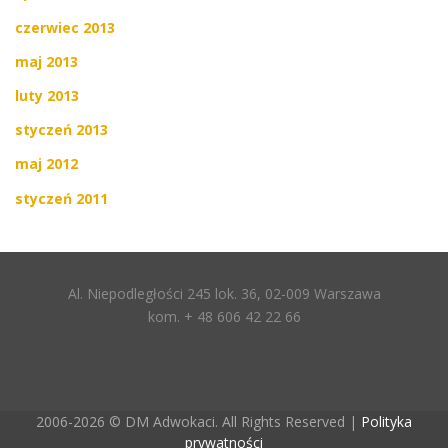
czerwiec 2013
maj 2013
luty 2013
styczeń 2013
maj 2012
styczeń 2011
Al. Niepodległości 245 lok. 36, 02-009 Warszawa
kom. + 48 606 42 22 66
2006-2026 © DM Adwokaci. All Rights Reserved |
Polityka
prywatności