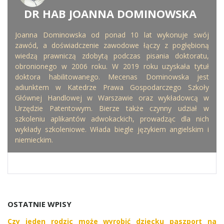
DR HAB JOANNA DOMINOWSKA
WRITTEN BY
Joanna Dominowska od ponad 10 lat wykonuje swój
zawód, a doświadczenie zawodowe łączy z pogłębioną
wiedzą prawniczą zdobytą podczas pisania doktoratu,
obronionego w 2006 roku. W 2019 roku uzyskała tytuł
doktora habilitowanego. Mecenas Dominowska jest
adiunktem w Katedrze Prawa Gospodarczego Szkoły
Głównej Handlowej w Warszawie oraz wykładowcą w
Urzędzie Patentowym. Bierze także czynny udział w
szkoleniu aplikantów adwokackich, prowadząc dla nich
wykłady szkoleniowe. Włada biegle językiem angielskim i
niemieckim.
OSTATNIE WPISY
Czy jeden rodzic może wyrobić dziecku paszport na