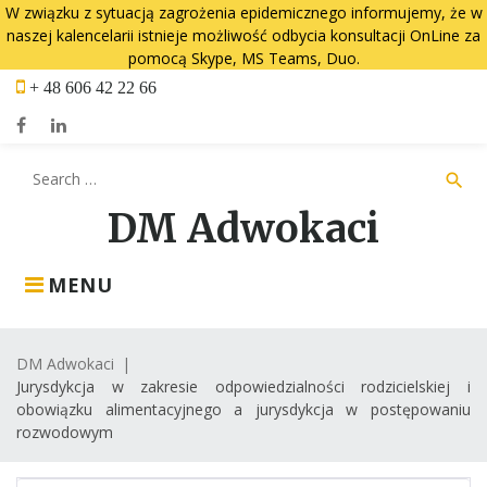
W związku z sytuacją zagrożenia epidemicznego informujemy, że w
naszej kalencelarii istnieje możliwość odbycia konsultacji OnLine za
pomocą Skype, MS Teams, Duo.
Skip
+ 48 606 42 22 66
to
content
Facebook
LinkedIn
Search
search
for:
DM Adwokaci
MENU
DM Adwokaci
|
Jurysdykcja w zakresie odpowiedzialności rodzicielskiej i
obowiązku alimentacyjnego a jurysdykcja w postępowaniu
rozwodowym