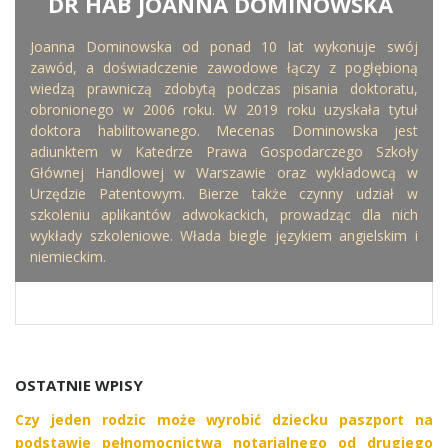
DR HAB JOANNA DOMINOWSKA
WRITTEN BY
Joanna Dominowska od ponad 10 lat wykonuje swój
zawód, a doświadczenie zawodowe łączy z pogłębioną
wiedzą prawniczą zdobytą podczas pisania doktoratu,
obronionego w 2006 roku. W 2019 roku uzyskała tytuł
doktora habilitowanego. Mecenas Dominowska jest
adiunktem w Katedrze Prawa Gospodarczego Szkoły
Głównej Handlowej w Warszawie oraz wykładowcą w
Urzędzie Patentowym. Bierze także czynny udział w
szkoleniu aplikantów adwokackich, prowadząc dla nich
wykłady szkoleniowe. Włada biegle językiem angielskim i
niemieckim.
OSTATNIE WPISY
Czy jeden rodzic może wyrobić dziecku paszport na
podstawie pełnomocnictwa notarialnego od drugiego