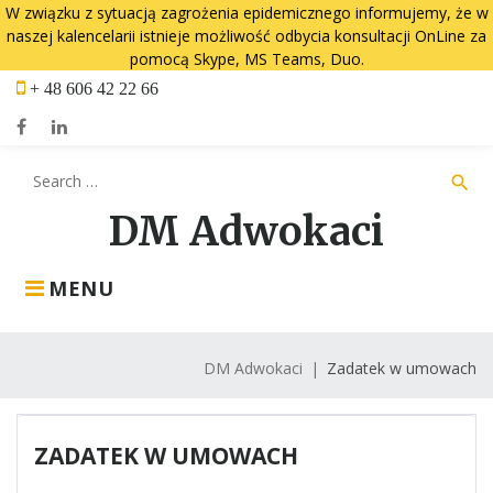
W związku z sytuacją zagrożenia epidemicznego informujemy, że w
naszej kalencelarii istnieje możliwość odbycia konsultacji OnLine za
pomocą Skype, MS Teams, Duo.
Skip
+ 48 606 42 22 66
to
content
Facebook
LinkedIn
Search
search
for:
DM Adwokaci
MENU
DM Adwokaci
|
Zadatek w umowach
ZADATEK W UMOWACH